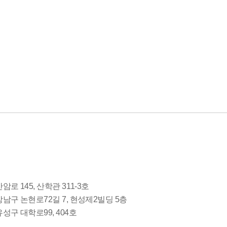
암로 145, 산학관 311-3호
 강남구 논현로72길 7, 현성제2빌딩 5층
유성구 대학로99, 404호